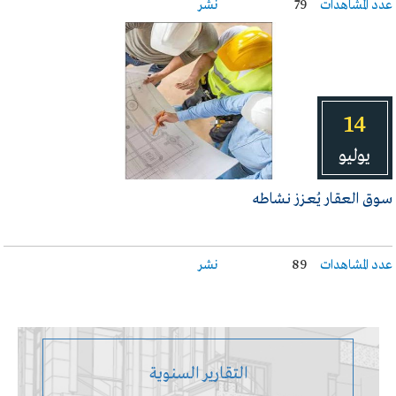
عدد المشاهدات
79
نشر
14
يوليو
سـوق العقـار يُعـزز نـشاطه
عدد المشاهدات
89
نشر
التقارير السنوية