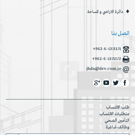
دائرة الاراضي و المساحة
اتصل بنا
+962-6-5371171
+962-6-5371172
jhda@dev.com.jo
طلب الانتساب
متطلبات الانتساب
التأمين الصحي
وظائف شاغرة