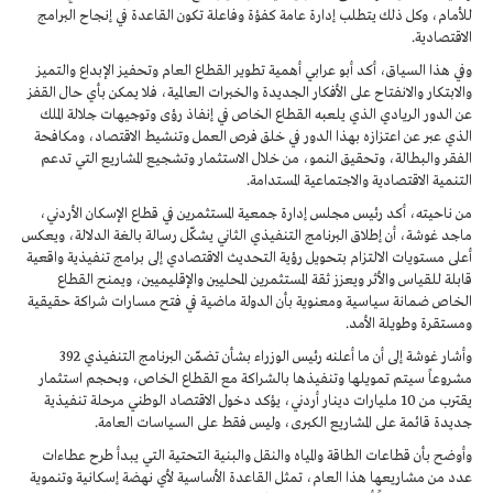
للأمام، وكل ذلك يتطلب إدارة عامة كفؤة وفاعلة تكون القاعدة في إنجاح البرامج
الاقتصادية.
وفي هذا السياق، أكد أبو عرابي أهمية تطوير القطاع العام وتحفيز الإبداع والتميز
والابتكار والانفتاح على الأفكار الجديدة والخبرات العالمية، فلا يمكن بأي حال القفز
عن الدور الريادي الذي يلعبه القطاع الخاص في إنفاذ رؤى وتوجيهات جلالة الملك
الذي عبر عن اعتزازه بهذا الدور في خلق فرص العمل وتنشيط الاقتصاد، ومكافحة
الفقر والبطالة، وتحقيق النمو، من خلال الاستثمار وتشجيع المشاريع التي تدعم
التنمية الاقتصادية والاجتماعية المستدامة.
من ناحيته، أكد رئيس مجلس إدارة جمعية المستثمرين في قطاع الإسكان الأردني،
ماجد غوشة، أن إطلاق البرنامج التنفيذي الثاني يشكّل رسالة بالغة الدلالة، ويعكس
أعلى مستويات الالتزام بتحويل رؤية التحديث الاقتصادي إلى برامج تنفيذية واقعية
قابلة للقياس والأثر ويعزز ثقة المستثمرين المحليين والإقليميين، ويمنح القطاع
الخاص ضمانة سياسية ومعنوية بأن الدولة ماضية في فتح مسارات شراكة حقيقية
ومستقرة وطويلة الأمد.
وأشار غوشة إلى أن ما أعلنه رئيس الوزراء بشأن تضمّن البرنامج التنفيذي 392
مشروعاً سيتم تمويلها وتنفيذها بالشراكة مع القطاع الخاص، وبحجم استثمار
يقترب من 10 مليارات دينار أردني، يؤكد دخول الاقتصاد الوطني مرحلة تنفيذية
جديدة قائمة على المشاريع الكبرى، وليس فقط على السياسات العامة.
وأوضح بأن قطاعات الطاقة والمياه والنقل والبنية التحتية التي يبدأ طرح عطاءات
عدد من مشاريعها هذا العام، تمثل القاعدة الأساسية لأي نهضة إسكانية وتنموية