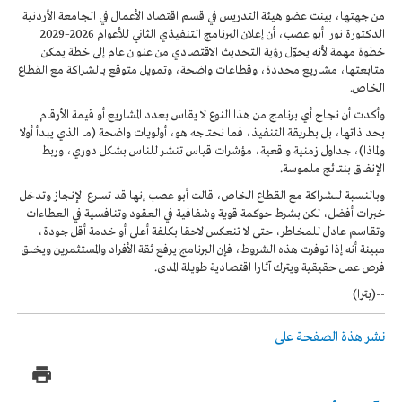
من جهتها، بينت عضو هيئة التدريس في قسم اقتصاد الأعمال في الجامعة الأردنية
الدكتورة نورا أبو عصب، أن إعلان البرنامج التنفيذي الثاني للأعوام 2026–2029
خطوة مهمة لأنه يحوّل رؤية التحديث الاقتصادي من عنوان عام إلى خطة يمكن
متابعتها، مشاريع محددة، وقطاعات واضحة، وتمويل متوقع بالشراكة مع القطاع
الخاص.
وأكدت أن نجاح أي برنامج من هذا النوع لا يقاس بعدد المشاريع أو قيمة الأرقام
بحد ذاتها، بل بطريقة التنفيذ، فما نحتاجه هو، أولويات واضحة (ما الذي يبدأ أولا
ولماذا)، جداول زمنية واقعية، مؤشرات قياس تنشر للناس بشكل دوري، وربط
الإنفاق بنتائج ملموسة.
وبالنسبة للشراكة مع القطاع الخاص، قالت أبو عصب إنها قد تسرع الإنجاز وتدخل
خبرات أفضل، لكن بشرط حوكمة قوية وشفافية في العقود وتنافسية في العطاءات
وتقاسم عادل للمخاطر، حتى لا تنعكس لاحقا بكلفة أعلى أو خدمة أقل جودة،
مبينة أنه إذا توفرت هذه الشروط، فإن البرنامج يرفع ثقة الأفراد والمستثمرين ويخلق
فرص عمل حقيقية ويترك آثارا اقتصادية طويلة المدى.
--(بترا)
نشر هذة الصفحة على