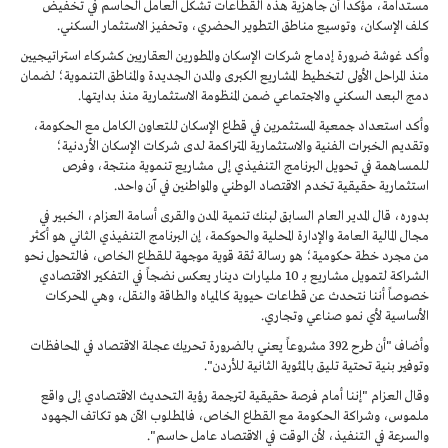
مستدامة، مؤكداً أن جاهزية هذه القطاعات تشكل العامل الحاسم في تخفيض
كلف الإسكان، وتوسيع مناطق التطوير الحضري، وتحفيز الاستثمار السكني.
وأكد غوشة ضرورة إدماج شركات الإسكان والمطورين العقاريين كشركاء استراتيجيين
منذ المراحل الأولى لتخطيط المشاريع الكبرى والمدن الجديدة والمناطق التنموية؛ لضمان
دمج البعد السكني والاجتماعي ضمن المنظومة الاستثمارية منذ بدايتها.
وأكد استعداد جمعية المستثمرين في قطاع الإسكان للتعاون الكامل مع الحكومة،
وتقديم الخبرات الفنية والاستثمارية المتراكمة لدى شركات الإسكان الأردنية؛
للمساهمة في تحويل البرنامج التنفيذي إلى مشاريع تنموية منتجة، وفرص
استثمارية حقيقية تخدم الاقتصاد الوطني والمواطنين في آن واحد.
بدوره، قال المدير العام السابق لبنك تنمية المدن والقرى أسامة العزام، الخبير في
مجال المالية العامة والإدارة المحلية والحوكمة، إن البرنامج التنفيذي الثاني هو أكثر
من مجرد خطة حكومية؛ هو رسالة ثقة قوية موجهة للقطاع الخاص، فالتحول نحو
الشراكة لتمويل مشاريع بـ 10 مليارات دينار يعكس نضجاً في التفكير الاقتصادي
خصوصاً أننا نتحدث عن قطاعات حيوية كالمياه والطاقة والنقل، وهي المحركات
الأساسية لأي نمو صناعي وتجاري.
وأضاف "أن طرح 392 مشروعاً يعني بالضرورة تحريك عجلة الاقتصاد في المحافظات
وتوفير بنية تحتية تليق بالمئوية الثانية للأردن".
وقال العزام "إننا أمام فرصة حقيقية لترجمة رؤية التحديث الاقتصادي إلى واقع
ملموس، وشراكة الحكومة مع القطاع الخاص، فالمطلوب الآن هو تكاتف الجهود
والسرعة في التنفيذ، لأن الوقت في الاقتصاد عامل حاسم".