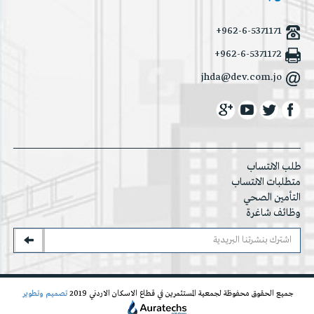
+962-6-5371171
+962-6-5371172
jhda@dev.com.jo
طلب الانتساب
متطلبات الانتساب
التأمين الصحي
وظائف شاغرة
جميع الحقوق محفوظة لجمعية المستثمرين في قطاع الاسكان الاردني 2019
تصميم وتطوير