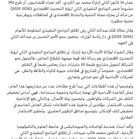
عمان 14 كانون الثاني (بترا) محمد نور الكردي- أكد خبراء اقتصاديون، أن طرح 392
مشروعاً ضمن البرنامج التنفيذي الثاني لرؤية التحديث الاقتصادي (2026-2029)
من شأنه أن يحرك عجلة التنمية والنشاط الاقتصادي في المحافظات ويوفر بنية
تحتية متطورة.
وكان جلالة الملك عبدالله الثاني رعى إطلاق البرنامج التنفيذي للحكومة للأعوام
(2026-2029) في دار رئاسة الوزراء، بحضور سمو الأمير الحسين بن عبدالله الثاني
ولي العهد.
وقال الخبراء لوكالة الأنباء الأردنية (بترا)، إن إطلاق البرنامج التنفيذي الثاني لرؤية
التحديث الاقتصادي هو رسالة ثقة قوية موجهة للقطاع الخاص، فالتحول نحو
الشراكة لتمويل مشاريع بقيمة 10 مليارات دينار يعكس نضجاً في التفكير
الاقتصادي، خصوصاً أن المشاريع في قطاعات حيوية كالمياه والطاقة والنقل، هي
المحركات الأساسية لأي نمو صناعي وتجاري.
وأوضحوا أن هذه القطاعات التي يبدأ طرح عطاءات عدد من مشاريعها هذا العام،
تمثل القاعدة الأساسية لأي نهضة إسكانية وتنموية مستدامة، فهي أساس تخفيض
الكلف على الشركات والمواطنين، وتحسين بيئة الأعمال، وبالتالي رفع الإنتاجية
وجذب الاستثمار، مؤكدين أن جاهزية هذه القطاعات تشكل العامل الحاسم في
تخفيض كلف الإسكان، وتوسيع مناطق التطوير الحضري، وتحفيز الاستثمار
العقاري.
وأكد أستاذ هندسة المواصلات والجيوماتيكس في جامعة العلوم والتكنولوجيا
الأردنية، الدكتور محمد طالب عبيدات، أن إطلاق البرنامج التنفيذي الثاني