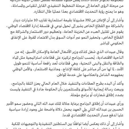
للحكومة للأعوام 2026–2029 يمثل خطوة متقدمة تعكس انتقال الدولة الأردنية
من مرحلة الرؤى العامة إلى مرحلة التخطيط التنفيذي القابل للقياس والمساءلة،
وهو ما يمنح رؤية التحديث الاقتصادي بعدًا عمليًا طال انتظاره.
وأشار إلى أن الإعلان عن 392 مشروعًا بقيمة استثمارية تقارب 10 مليارات دينار
بالشراكة مع القطاع الخاص يشير إلى تحول نوعي في فلسفة إدارة الاقتصاد الوطني،
يقوم على تقليل العبء عن الخزينة العامة، وتعظيم دور الاستثمار والشراكة مع
القطاع الخاص، وتحفيز النمو عبر أدوات السوق بدل الاعتماد المفرط على الإنفاق
الحكومي المباشر.
وقال عبيدات الذي شغل كذلك وزير الأشغال العامة والإسكان الأسبق، إنه من
الناحية الاقتصادية، يُحسب للبرنامج تركيزه على قطاعات استراتيجية مثل المياه
والطاقة والنقل والبنى التحتية، وهي قطاعات تُعد رافعة أساسية للنمو طويل
الأمد، لما لها من أثر مباشر على كلفة الإنتاج، وجاذبية الاستثمار، والأمن الوطني
بمفهومه الشامل وانعكاسها على خدمة المواطن.
وأكد أن البدء بطرح العطاءات والتنفيذ خلال العام الحالي يعزز الثقة بالبرنامج،
ويبعث رسالة إيجابية للأسواق والمستثمرين بأن الحكومة جادة في التنفيذ وليست
بصدد إطلاق شعارات أو برامج مؤجلة.
ورأى عبيدات أن إطلاق البرنامج برعاية جلالة الملك عبد الله الثاني وحضور سمو الأمير
الحسين بن عبدالله الثاني ولي العهد يحمل دلالة واضحة على وجود إرادة سياسية
عليا لدفع مسار التحديث الاقتصادي قدما.
وأشار إلى أن ذلك يعكس أيضا توافقًا بين السلطتين التنفيذية والتوجيهات الملكية