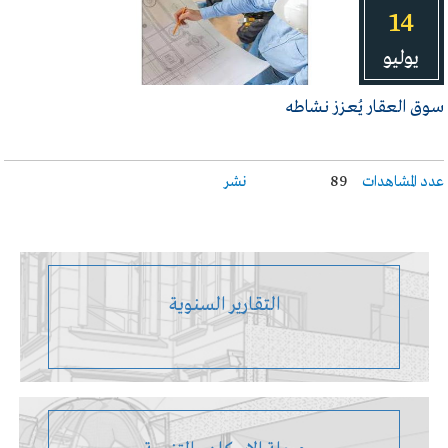
14
يوليو
سـوق العقـار يُعـزز نـشاطه
عدد المشاهدات
89
نشر
التقارير السنوية