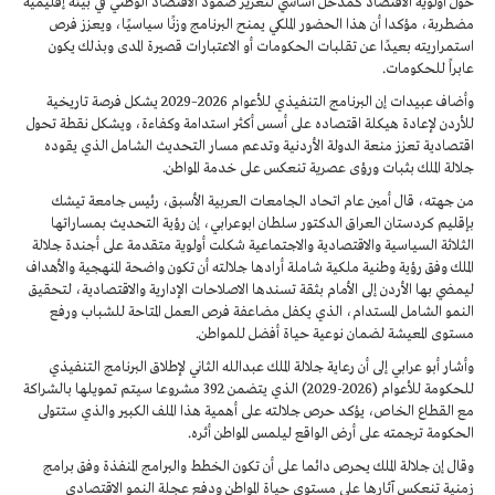
حول أولوية الاقتصاد كمدخل أساسي لتعزيز صمود الاقتصاد الوطني في بيئة إقليمية
مضطربة، مؤكدا أن هذا الحضور الملكي يمنح البرنامج وزنًا سياسيًا، ويعزز فرص
استمراريته بعيدًا عن تقلبات الحكومات أو الاعتبارات قصيرة المدى وبذلك يكون
عابراً للحكومات.
وأضاف عبيدات إن البرنامج التنفيذي للأعوام 2026–2029 يشكل فرصة تاريخية
للأردن لإعادة هيكلة اقتصاده على أسس أكثر استدامة وكفاءة، ويشكل نقطة تحول
اقتصادية تعزز منعة الدولة الأردنية وتدعم مسار التحديث الشامل الذي يقوده
جلالة الملك بثبات ورؤى عصرية تنعكس على خدمة المواطن.
من جهته، قال أمين عام اتحاد الجامعات العربية الأسبق، رئيس جامعة تيشك
بإقليم كردستان العراق الدكتور سلطان ابوعرابي، إن رؤية التحديث بمساراتها
الثلاثة السياسية والاقتصادية والاجتماعية شكلت أولوية متقدمة على أجندة جلالة
الملك وفق رؤية وطنية ملكية شاملة أرادها جلالته أن تكون واضحة المنهجية والأهداف
ليمضي بها الأردن إلى الأمام بثقة تسندها الاصلاحات الإدارية والاقتصادية، لتحقيق
النمو الشامل المستدام، الذي يكفل مضاعفة فرص العمل المتاحة للشباب ورفع
مستوى المعيشة لضمان نوعية حياة أفضل للمواطن.
وأشار أبو عرابي إلى أن رعاية جلالة الملك عبدالله الثاني لإطلاق البرنامج التنفيذي
للحكومة للأعوام (2026-2029) الذي يتضمن 392 مشروعا سيتم تمويلها بالشراكة
مع القطاع الخاص، يؤكد حرص جلالته على أهمية هذا الملف الكبير والذي ستتولى
الحكومة ترجمته على أرض الواقع ليلمس المواطن أثره.
وقال إن جلالة الملك يحرص دائما على أن تكون الخطط والبرامج المنفذة وفق برامج
زمنية تنعكس آثارها على مستوى حياة المواطن ودفع عجلة النمو الاقتصادي