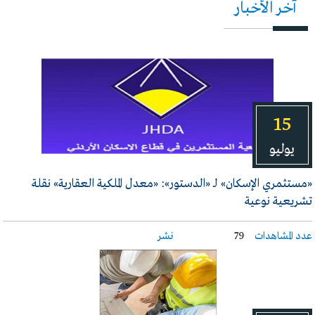
آخر الأخبار
15
يوليو
«مستثمري الإسكان» لـ «الدستور»: «معدل الملكية العقارية» نقلة
تشريعية نوعية
عدد المشاهدات
79
نشر