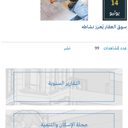
14
يوليو
سـوق العقـار يُعـزز نـشاطه
عدد المشاهدات
99
نشر
التقارير السنوية
مجلة الإسكان والتنمية