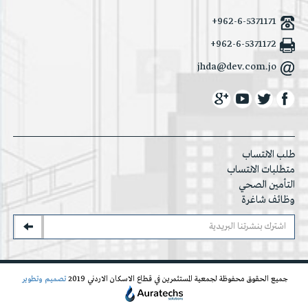
+962-6-5371171
+962-6-5371172
jhda@dev.com.jo
طلب الانتساب
متطلبات الانتساب
التأمين الصحي
وظائف شاغرة
جميع الحقوق محفوظة لجمعية المستثمرين في قطاع الاسكان الاردني 2019
تصميم وتطوير