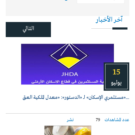
آخر الأخبار
التالي
15
يوليو
...«مستثمري الإسكان» لـ «الدستور»: «معدل الملكية العق
عدد المشاهدات
79
نشر