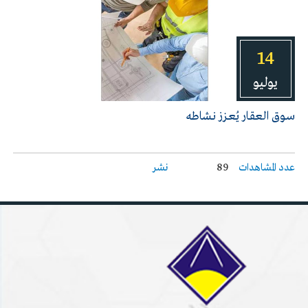
14
يوليو
سـوق العقـار يُعـزز نـشاطه
عدد المشاهدات
89
نشر