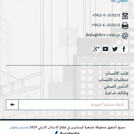
+962-6-5371171
+962-6-5371172
jhda@dev.com.jo
طلب الانتساب
متطلبات الانتساب
التأمين الصحي
وظائف شاغرة
جميع الحقوق محفوظة لجمعية المستثمرين في قطاع الاسكان الاردني 2019
تصميم وتطوير